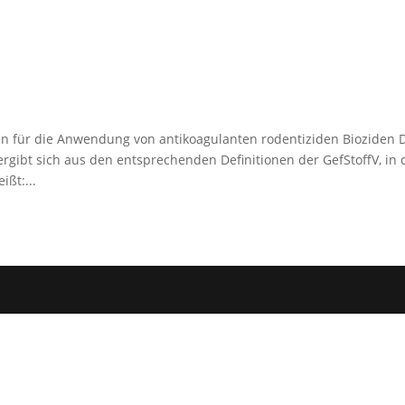
n für die Anwendung von antikoagulanten rodentiziden Bioziden 
gibt sich aus den entsprechenden Definitionen der GefStoffV, in 
ßt:...