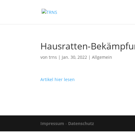
Hausratten-Bekämpfu
von
trns
|
Jan. 30, 2022
|
Allgemein
Artikel hier lesen
Impressum
-
Datenschutz